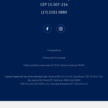
CEP 15.507-216
(17) 2101 0880
Transparência
Política de Privacidade
Todos os direitos reservados © 2026. Desenvolvido por
F&MD.
Cotave Comercial Tarraf de Veículos Ltda
| Rodovia BR 153, km 50, Zona Rural, CEP 15.053-750,
São José do Rio Preto/SP | Telefone:
0800 406 8800
CNPJ 52.656.352/0001-01 | Inscrição Estadual 647.106.264.111