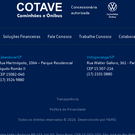
Concessionária
autorizada
Soluções Financeiras
Fale Conosco
Trabalhe Conosco
Colabor
Catanduva/SP
Votuporanga/SP
Rua Martinópolis, 1064 – Parque Residencial
Rua Walter Galloro, 361 - Pa
Agudo Romão II
CEP 15.507-216
(17) 2101 0880
CEP 15082-040
(17) 3524 9880
Transparência
Política de Privacidade
Todos os direitos reservados © 2026. Desenvolvido por
F&MD.
ulos Ltda
| Rodovia BR 153, km 50, Zona Rural, CEP 15.053-750, São José do Rio Pret