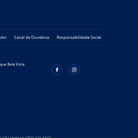
ador
Canal de Ouvidoria
Responsabilidade Social
rque Bela Vista
o/SP | Telefone:
0800 406 8800