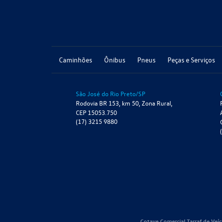
Caminhões
Ônibus
Pneus
Peças e Serviços
São José do Rio Preto/SP
Rodovia BR 153, km 50, Zona Rural,
CEP 15053.750
(17) 3215 9880
Cotave Comercial Tarraf de Veíc