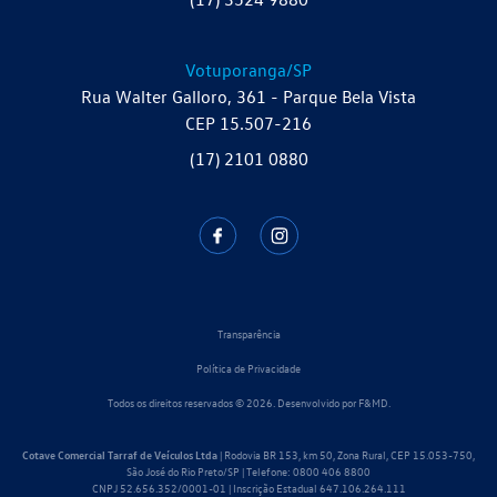
Votuporanga/SP
Rua Walter Galloro, 361 - Parque Bela Vista
CEP 15.507-216
(17) 2101 0880
Transparência
Política de Privacidade
Todos os direitos reservados © 2026. Desenvolvido por
F&MD.
Cotave Comercial Tarraf de Veículos Ltda
| Rodovia BR 153, km 50, Zona Rural, CEP 15.053-750,
São José do Rio Preto/SP | Telefone:
0800 406 8800
CNPJ 52.656.352/0001-01 | Inscrição Estadual 647.106.264.111