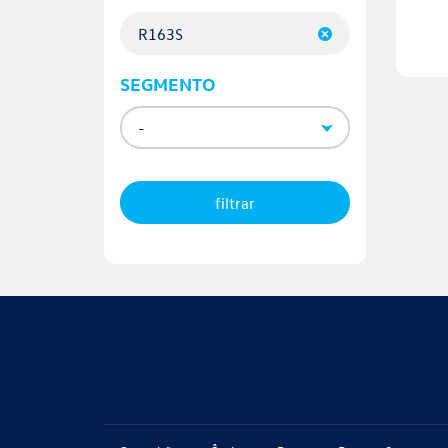
R163S
SEGMENTO
filtrar