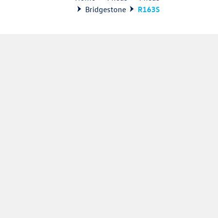
Bridgestone
R163S